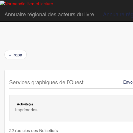
Annuaire régional des acteurs du livre
Annuaire rég
« Iropa
Services graphiques de l’Ouest
Envoy
Activité(s)
Imprimeries
22 rue clos des Noisetiers